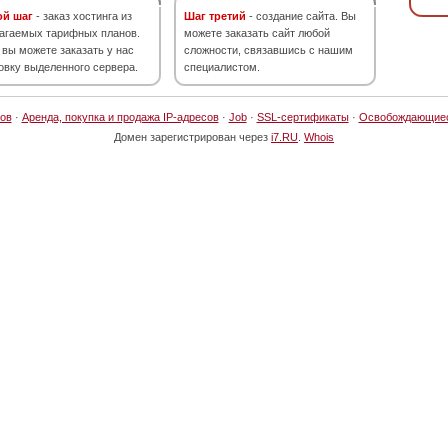
ой шаг
- заказ хостинга из
Шаг третий
- создание сайта. Вы
агаемых тарифных планов.
можете заказать сайт любой
 вы можете заказать у нас
сложности, связавшись с нашим
овку выделенного сервера.
специалистом.
ов
·
Аренда, покупка и продажа IP-адресов
·
Job
·
SSL-сертификаты
·
Освобождающие
Домен зарегистрирован через
i7.RU
.
Whois