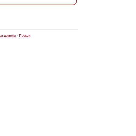
ся домены
·
Прокси