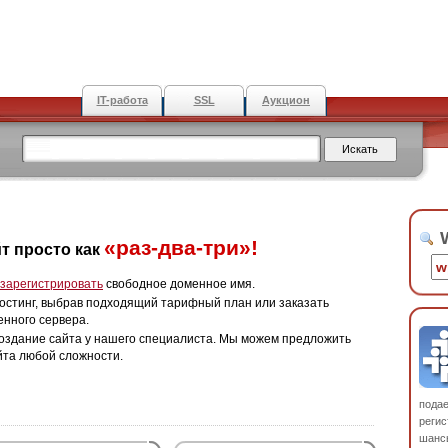
IT-работа
SSL
Аукцион
W
«раз-два-три»!
т просто как
зарегистрировать
свободное доменное имя.
остинг, выбрав подходящий тарифный план или заказать
енного сервера.
оздание сайта у нашего специалиста. Мы можем предложить
йта любой сложности.
пода
регис
шанс