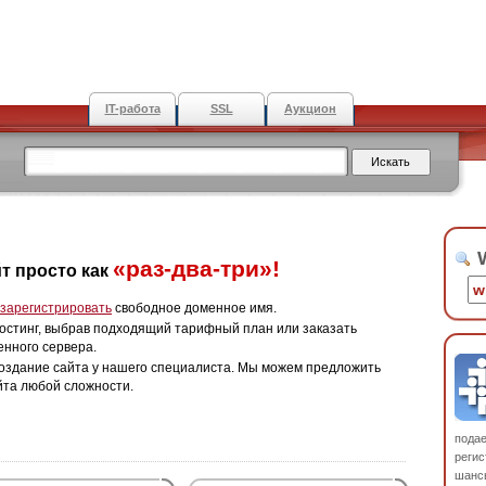
IT-работа
SSL
Аукцион
W
«раз-два-три»!
т просто как
зарегистрировать
свободное доменное имя.
остинг, выбрав подходящий тарифный план или заказать
енного сервера.
оздание сайта у нашего специалиста. Мы можем предложить
йта любой сложности.
пода
регис
шанс