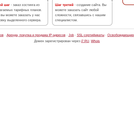
ой шаг
- заказ хостинга из
Шаг третий
- создание сайта. Вы
агаемых тарифных планов.
можете заказать сайт любой
 вы можете заказать у нас
сложности, связавшись с нашим
овку выделенного сервера.
специалистом.
ов
·
Аренда, покупка и продажа IP-адресов
·
Job
·
SSL-сертификаты
·
Освобождающие
Домен зарегистрирован через
i7.RU
.
Whois