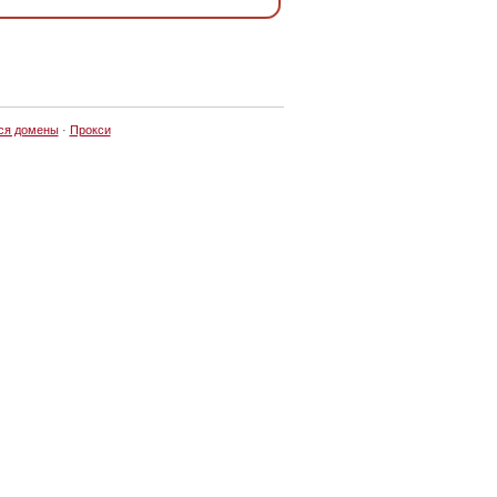
ся домены
·
Прокси