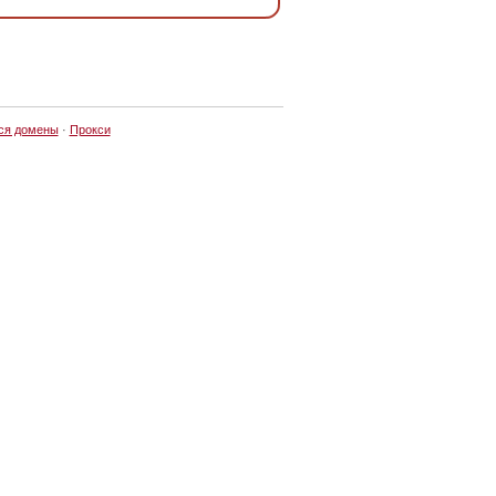
ся домены
·
Прокси