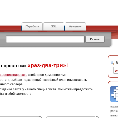
IT-работа
SSL
Аукцион
W
«раз-два-три»!
т просто как
зарегистрировать
свободное доменное имя.
остинг, выбрав подходящий тарифный план или заказать
енного сервера.
оздание сайта у нашего специалиста. Мы можем предложить
йта любой сложности.
пода
регис
шанс