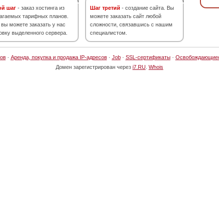
ой шаг
- заказ хостинга из
Шаг третий
- создание сайта. Вы
агаемых тарифных планов.
можете заказать сайт любой
 вы можете заказать у нас
сложности, связавшись с нашим
овку выделенного сервера.
специалистом.
ов
·
Аренда, покупка и продажа IP-адресов
·
Job
·
SSL-сертификаты
·
Освобождающие
Домен зарегистрирован через
i7.RU
.
Whois