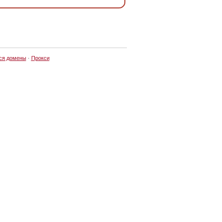
ся домены
·
Прокси