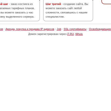
ой шаг
- заказ хостинга из
Шаг третий
- создание сайта. Вы
агаемых тарифных планов.
можете заказать сайт любой
 вы можете заказать у нас
сложности, связавшись с нашим
овку выделенного сервера.
специалистом.
ов
·
Аренда, покупка и продажа IP-адресов
·
Job
·
SSL-сертификаты
·
Освобождающие
Домен зарегистрирован через
i7.RU
.
Whois