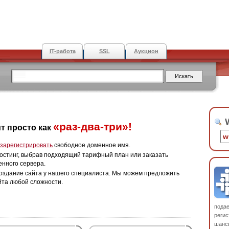
IT-работа
SSL
Аукцион
W
«раз-два-три»!
т просто как
зарегистрировать
свободное доменное имя.
остинг, выбрав подходящий тарифный план или заказать
енного сервера.
оздание сайта у нашего специалиста. Мы можем предложить
йта любой сложности.
пода
регис
шанс