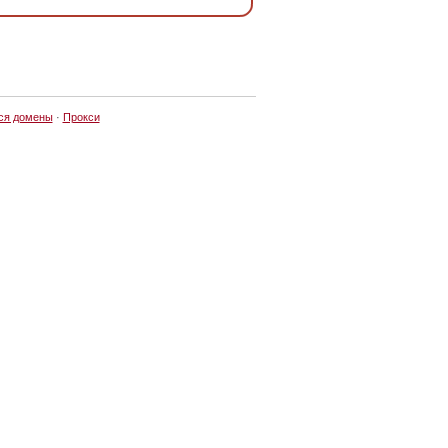
ся домены
·
Прокси