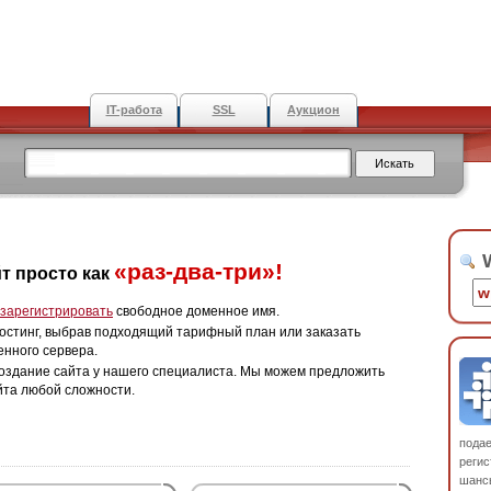
IT-работа
SSL
Аукцион
W
«раз-два-три»!
т просто как
зарегистрировать
свободное доменное имя.
остинг, выбрав подходящий тарифный план или заказать
енного сервера.
оздание сайта у нашего специалиста. Мы можем предложить
йта любой сложности.
пода
регис
шанс