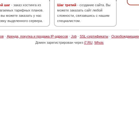
ой шаг
- заказ хостинга из
Шаг третий
- создание сайта. Вы
агаемых тарифных планов.
можете заказать сайт любой
 вы можете заказать у нас
сложности, связавшись с нашим
овку выделенного сервера.
специалистом.
ов
·
Аренда, покупка и продажа IP-адресов
·
Job
·
SSL-сертификаты
·
Освобождающие
Домен зарегистрирован через
i7.RU
.
Whois