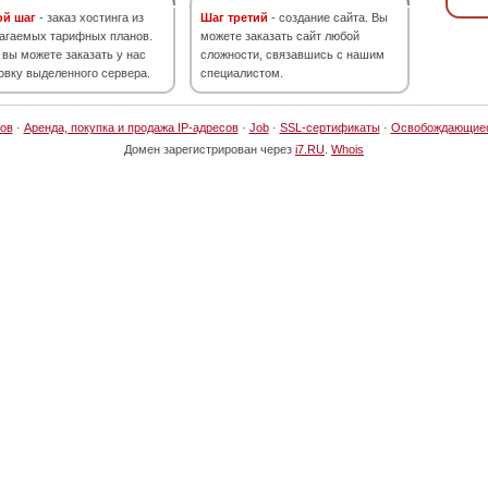
ой шаг
- заказ хостинга из
Шаг третий
- создание сайта. Вы
агаемых тарифных планов.
можете заказать сайт любой
 вы можете заказать у нас
сложности, связавшись с нашим
овку выделенного сервера.
специалистом.
ов
·
Аренда, покупка и продажа IP-адресов
·
Job
·
SSL-сертификаты
·
Освобождающие
Домен зарегистрирован через
i7.RU
.
Whois