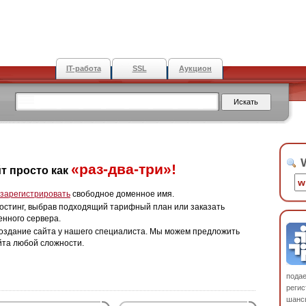
IT-работа
SSL
Аукцион
W
«раз-два-три»!
т просто как
зарегистрировать
свободное доменное имя.
остинг, выбрав подходящий тарифный план или заказать
енного сервера.
оздание сайта у нашего специалиста. Мы можем предложить
йта любой сложности.
пода
регис
шанс