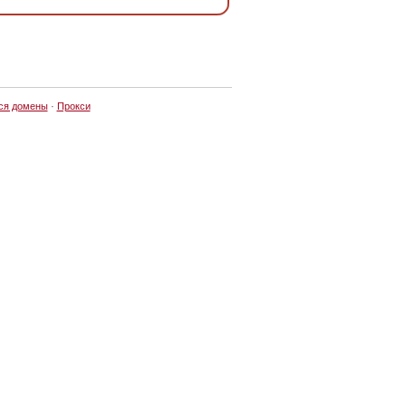
ся домены
·
Прокси