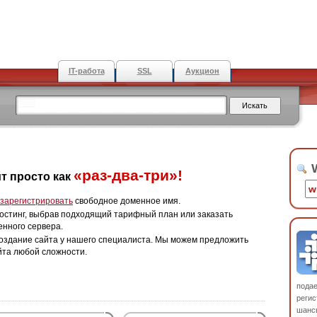
IT-работа
SSL
Аукцион
W
«раз-два-три»!
т просто как
зарегистрировать
свободное доменное имя.
остинг, выбрав подходящий тарифный план или заказать
енного сервера.
оздание сайта у нашего специалиста. Мы можем предложить
йта любой сложности.
пода
регис
шанс