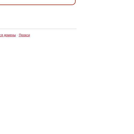
ся домены
·
Прокси