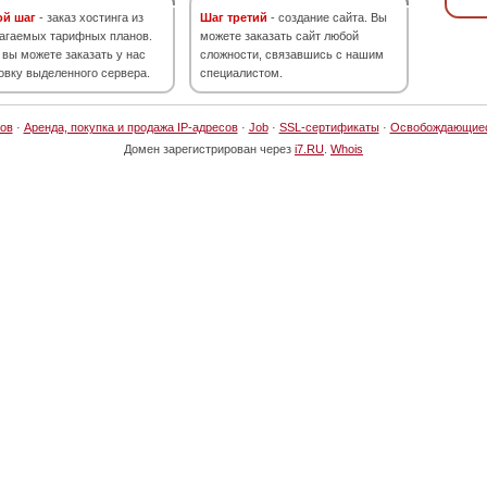
ой шаг
- заказ хостинга из
Шаг третий
- создание сайта. Вы
агаемых тарифных планов.
можете заказать сайт любой
 вы можете заказать у нас
сложности, связавшись с нашим
овку выделенного сервера.
специалистом.
ов
·
Аренда, покупка и продажа IP-адресов
·
Job
·
SSL-сертификаты
·
Освобождающие
Домен зарегистрирован через
i7.RU
.
Whois