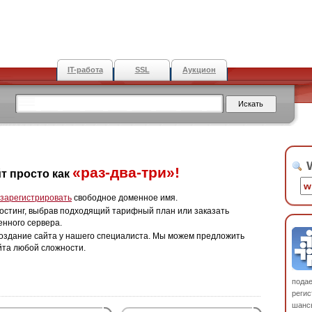
IT-работа
SSL
Аукцион
W
«раз-два-три»!
т просто как
зарегистрировать
свободное доменное имя.
остинг, выбрав подходящий тарифный план или заказать
енного сервера.
оздание сайта у нашего специалиста. Мы можем предложить
йта любой сложности.
пода
регис
шанс