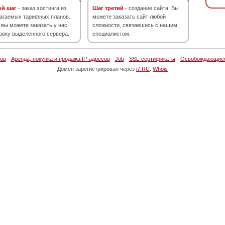
ой шаг
- заказ хостинга из
Шаг третий
- создание сайта. Вы
агаемых тарифных планов.
можете заказать сайт любой
 вы можете заказать у нас
сложности, связавшись с нашим
овку выделенного сервера.
специалистом.
ов
·
Аренда, покупка и продажа IP-адресов
·
Job
·
SSL-сертификаты
·
Освобождающие
Домен зарегистрирован через
i7.RU
.
Whois