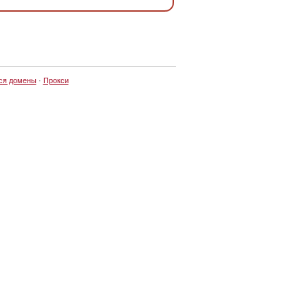
ся домены
·
Прокси