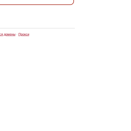
ся домены
·
Прокси