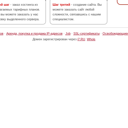
ой шаг
- заказ хостинга из
Шаг третий
- создание сайта. Вы
агаемых тарифных планов.
можете заказать сайт любой
 вы можете заказать у нас
сложности, связавшись с нашим
овку выделенного сервера.
специалистом.
ов
·
Аренда, покупка и продажа IP-адресов
·
Job
·
SSL-сертификаты
·
Освобождающие
Домен зарегистрирован через
i7.RU
.
Whois