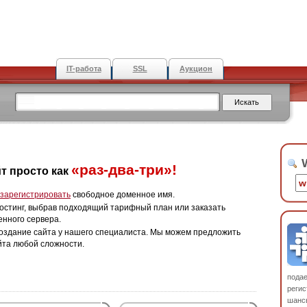
IT-работа
SSL
Аукцион
W
«раз-два-три»!
т просто как
зарегистрировать
свободное доменное имя.
остинг, выбрав подходящий тарифный план или заказать
енного сервера.
оздание сайта у нашего специалиста. Мы можем предложить
йта любой сложности.
пода
регис
шанс