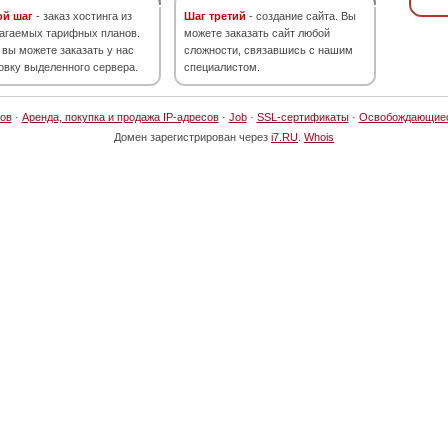
ой шаг
- заказ хостинга из
Шаг третий
- создание сайта. Вы
агаемых тарифных планов.
можете заказать сайт любой
 вы можете заказать у нас
сложности, связавшись с нашим
овку выделенного сервера.
специалистом.
ов
·
Аренда, покупка и продажа IP-адресов
·
Job
·
SSL-сертификаты
·
Освобождающие
Домен зарегистрирован через
i7.RU
.
Whois