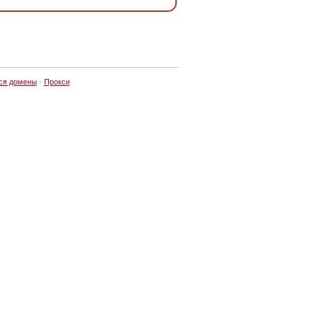
ся домены
·
Прокси