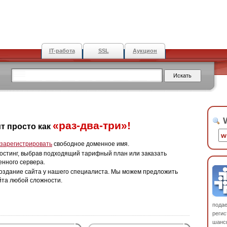
IT-работа
SSL
Аукцион
W
«раз-два-три»!
т просто как
зарегистрировать
свободное доменное имя.
остинг, выбрав подходящий тарифный план или заказать
енного сервера.
оздание сайта у нашего специалиста. Мы можем предложить
йта любой сложности.
пода
регис
шанс