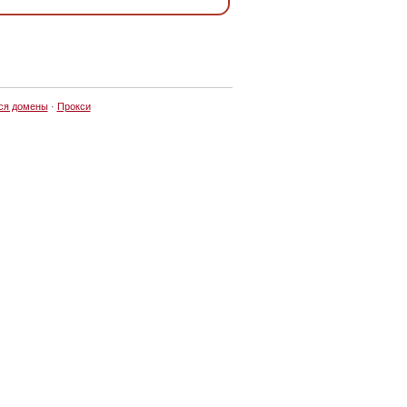
ся домены
·
Прокси