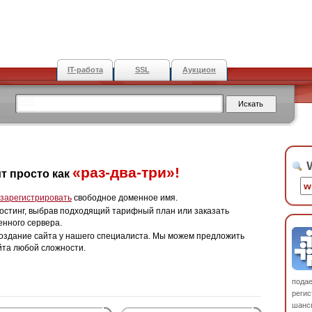
IT-работа
SSL
Аукцион
W
«раз-два-три»!
т просто как
зарегистрировать
свободное доменное имя.
остинг, выбрав подходящий тарифный план или заказать
енного сервера.
оздание сайта у нашего специалиста. Мы можем предложить
йта любой сложности.
пода
регис
шанс