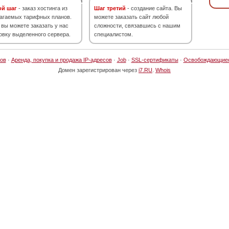
ой шаг
- заказ хостинга из
Шаг третий
- создание сайта. Вы
агаемых тарифных планов.
можете заказать сайт любой
 вы можете заказать у нас
сложности, связавшись с нашим
овку выделенного сервера.
специалистом.
ов
·
Аренда, покупка и продажа IP-адресов
·
Job
·
SSL-сертификаты
·
Освобождающие
Домен зарегистрирован через
i7.RU
.
Whois