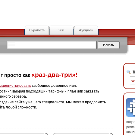
IT-работа
SSL
Аукцион
W
«раз-два-три»!
т просто как
зарегистрировать
свободное доменное имя.
остинг, выбрав подходящий тарифный план или заказать
енного сервера.
оздание сайта у нашего специалиста. Мы можем предложить
йта любой сложности.
пода
регис
шанс