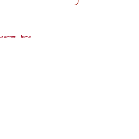
ся домены
·
Прокси