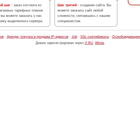
ой шаг
- заказ хостинга из
Шаг третий
- создание сайта. Вы
агаемых тарифных планов.
можете заказать сайт любой
 вы можете заказать у нас
сложности, связавшись с нашим
овку выделенного сервера.
специалистом.
ов
·
Аренда, покупка и продажа IP-адресов
·
Job
·
SSL-сертификаты
·
Освобождающие
Домен зарегистрирован через
i7.RU
.
Whois